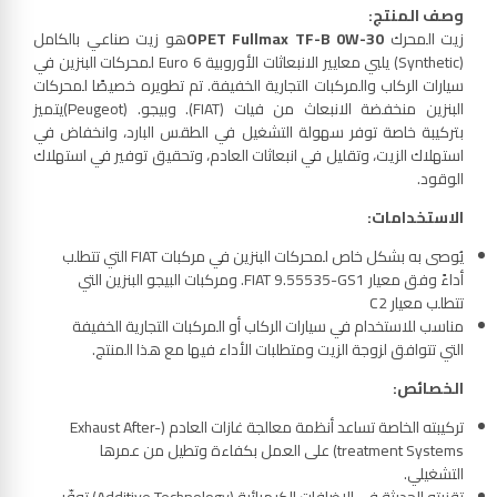
وصف المنتج
:
زيت المحرك
OPET Fullmax TF-B 0W-30
هو زيت صناعي بالكامل
(Synthetic) يلبي معايير الانبعاثات الأوروبية Euro 6 لمحركات البنزين في
سيارات الركاب والمركبات التجارية الخفيفة. تم تطويره خصيصًا لمحركات
البنزين منخفضة الانبعاث من فيات (FIAT). وبيجو. (Peugeot)يتميز
بتركيبة خاصة توفر سهولة التشغيل في الطقس البارد، وانخفاض في
استهلاك الزيت، وتقليل في انبعاثات العادم، وتحقيق توفير في استهلاك
الوقود.
الاستخدامات
:
يُوصى به بشكل خاص لمحركات البنزين في مركبات FIAT التي تتطلب
أداءً وفق معيار FIAT 9.55535-GS1. ومركبات البيجو البنزين التي
تتطلب معيار C2
مناسب للاستخدام في سيارات الركاب أو المركبات التجارية الخفيفة
التي تتوافق لزوجة الزيت ومتطلبات الأداء فيها مع هذا المنتج.
الخصائص
:
تركيبته الخاصة تساعد أنظمة معالجة غازات العادم (Exhaust After-
treatment Systems) على العمل بكفاءة وتطيل من عمرها
التشغيلي.