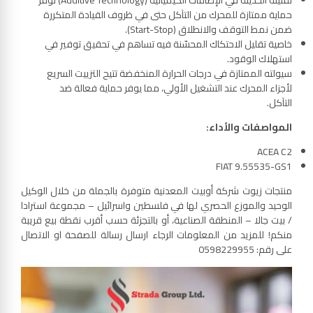
تقنيته الحديثة في الإضافات الكيميائية (Additive Technology) توفّر
حماية ممتازة للمحرك من التآكل حتى في ظروف القيادة المتكررة
ضمن نمط التوقف والانطلاق (Start-Stop).
خاصية تقليل الاحتكاك المحسّنة فيه تساهم في تحقيق توفير في
استهلاك الوقود.
سيولته الممتازة في درجات الحرارة المنخفضة تتيح التزييت السريع
لأجزاء المحرك عند التشغيل الأولي، مما يوفر حماية فعالة ضد
التآكل.
المواصفات والأداء
:
ACEA C2
FIAT 9.55535-GS1
منتجات زيوت شركة أوبيت المعدنية متوفرة بالجملة من خلال الوكيل
الوحيد والموزع الحصري لها في فلسطين واسرائيل – مجموعة استرادا
/ بيت جالا – المنطقة الصناعية، أو بالتجزئة حسب أقرب نقطة بيع قريبة
منكم! للمزيد من المعلومات الرجاء ارسال رسالة للصفحة او الاتصال
على رقم: 0598229955