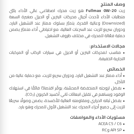
وصف المنتج
زيت
Fullmax 0W-20
هو زيت محرك اصطناعي عالي الأداء يلبّي
متطلبات الأداء لأحدث أجيال محركات البنزين أو الديزل صغيرة السعة
(Downsized) وعالية القدرة. يتميّز بسلوك ممتاز عند التشغيل البارد،
ودوران سريع للزيت عند السرعات العالية، مع احتياطي أداء متميّز يضمن
حماية فعّالة للمحرك في مختلف ظروف التشغيل.
مجالات الاستخدام
:
• مناسب لمحركات البنزين أو الديزل في سيارات الركاب أو المركبات
التجارية الخفيفة.
الخصائص
• أداء ممتاز عند التشغيل البارد، ودوران سريع للزيت، مع حماية عالية من
التآكل.
• بفضل لزوجته المنخفضة المحسّنة، يوفّر اقتصادًا فائقًا في استهلاك
الوقود ويساهم في تقليل انبعاثات ثاني أكسيد الكربون (CO₂).
• بفضل ثباته الحراري ومقاومته العالية للأكسدة، يضمن وصولًا سريعًا
للزيت إلى جميع أجزاء المحرك عند التشغيل الأول للمحرك وهو بارد.
مستويات الأداء والمواصفات
• ACEA C5 / C6
• API SP وRC