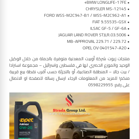
• BMW LONGLIFE-17FE+
• CHRYSLER MS-12145
• FORD WSS-M2C947-B1 / WSS-M2C962-A1
• FIAT 9.55535-GSX
• ILSAC GF-5 / GF-6A
• JAGUAR LAND ROVER STJLR.03.5006
• MB-APPROVAL 229.71 / 229.72
• OPEL OV 0401547-A20
منتجات زيوت شركة أوبيت المعدنية متوفرة بالجملة من خلال الوكيل
الوحيد والموزع الحصري لها في فلسطين واسرائيل – مجموعة استرادا
/ بيت جالا – المنطقة الصناعية، أو بالتجزئة حسب أقرب نقطة بيع قريبة
منكم! للمزيد من المعلومات الرجاء ارسال رسالة للصفحة او الاتصال
على رقم: 0598229955