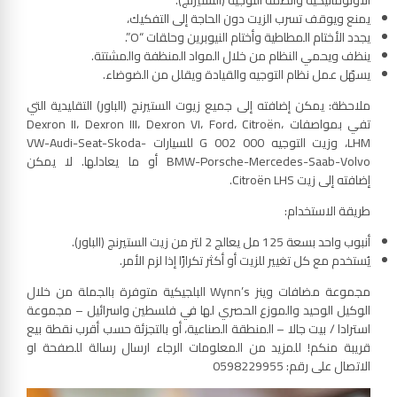
الأوتوماتيكية وأنظمة التوجيه (الستيرنج).
يمنع ويوقف تسرب الزيت دون الحاجة إلى التفكيك،
يجدد الأختام المطاطية وأختام النيوبرين وحلقات “O”.
ينظف ويحمي النظام من خلال المواد المنظفة والمشتتة.
يسهّل عمل نظام التوجيه والقيادة ويقلل من الضوضاء.
ملاحظة: يمكن إضافته إلى جميع زيوت الستيرنج (الباور) التقليدية التي
تفي بمواصفات Dexron II، Dexron III، Dexron VI، Ford، Citroën،
LHM، وزيت التوجيه G 002 000 للسيارات VW-Audi-Seat-Skoda-
BMW-Porsche-Mercedes-Saab-Volvo أو ما يعادلها. لا يمكن
إضافته إلى زيت Citroën LHS.
طريقة الاستخدام:
أنبوب واحد بسعة 125 مل يعالج 2 لتر من زيت الستيرنج (الباور).
يُستخدم مع كل تغيير للزيت أو أكثر تكرارًا إذا لزم الأمر.
مجموعة مضافات وينز Wynn’s البلجيكية متوفرة بالجملة من خلال
الوكيل الوحيد والموزع الحصري لها في فلسطين واسرائيل – مجموعة
استرادا / بيت جالا – المنطقة الصناعية، أو بالتجزئة حسب أقرب نقطة بيع
قريبة منكم! للمزيد من المعلومات الرجاء ارسال رسالة للصفحة او
الاتصال على رقم: 0598229955