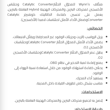
منظّف Wynn’s للمحوّل الحفّازCatalytic Converter وحسّاس
الأكسجين لمحركات البنزين والمحركات الهجينة Hybrid العاملة بالبنزين،
يعمل على تحسين كفاءة الكاتاليتك كونفيرتر Catalytic
Converterوضمان الأداء الأمثل لحسّاسات لامبدا (الأكسجين).
الخصائص
:
يزيل الرواسب (الزيت وجزيئات الوقود غير المحترقة) ويقلّل الانبعاثات.
يضمن الأداء الأمثل للمحوّل الحفّاز Catalytic Converterوحسّاسات
الأكسجين O2.
يطيل عمر المحوّل الحفّاز Catalytic Converterوحسّاسات الأكسجين
O2.
يمنع إضاءة لمبة التحذير في نظام OBD.
يحسّن كفاءة استهلاك الوقود من خلال استعادة نسبة الهواء إلى
الوقود.
يستعيد أداء المحرك.
مناسب بشكل خاص لظروف القيادة داخل المدينة.
الاستخدامات
:
يُنصح به لجميع محركات البنزين والمحركات الهجينة العاملة بالبنزين.
طريقة الاستخدام
: