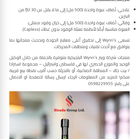
علاجي: تُضاف عبوة واحدة (500 مل) إلى ما لا يقل عن 30 لترًا من
البنزين.
وقائي: تُضاف عبوة واحدة (500 مل) إلى خزان وقود ممتلئ.
العبوة مناسبة أيضًا لأنظمة تعبئة الوقود بدون غطاء (Capless).
تسعى Wynn’s إلى تحقيق أعلى معايير الجودة وتحديث منتجاتها بما
يتوافق مع أحدث تقنيات ومتطلبات المحركات.
منتجات شركة وينز Wynn’s البلجيكية متوفرة بالجملة من خلال الوكيل
الوحيد والموزع الحصري لها في فلسطين واسرائيل – مجموعة استرادا
/ بيت جالا – المنطقة الصناعية، أو بالتجزئة حسب أقرب نقطة بيع قريبة
منكم! للمزيد من المعلومات الرجاء ارسال رسالة للصفحة او الاتصال
على رقم: 0598229955