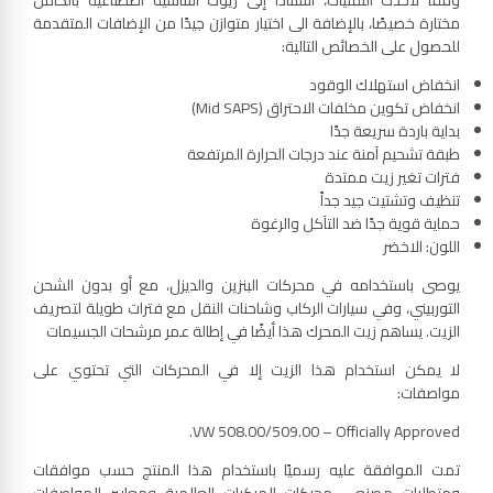
وفقًا لأحدث التقنيات، استنادًا إلى زيوت أساسية اصطناعية بالكامل
مختارة خصيصًا، بالإضافة الى اختيار متوازن جيدًا من الإضافات المتقدمة
للحصول على الخصائص التالية:
انخفاض استهلاك الوقود
انخفاض تكوين مخلفات الاحتراق (Mid SAPS)
بداية باردة سريعة جدًا
طبقة تشحيم آمنة عند درجات الحرارة المرتفعة
فترات تغير زيت ممتدة
تنظيف وتشتيت جيد جداً
حماية قوية جدًا ضد التآكل والرغوة
اللون: الاخضر
يوصى باستخدامه في محركات البنزين والديزل، مع أو بدون الشحن
التوربيني، وفي سيارات الركاب وشاحنات النقل مع فترات طويلة لتصريف
الزيت. يساهم زيت المحرك هذا أيضًا في إطالة عمر مرشحات الجسيمات
لا يمكن استخدام هذا الزيت إلا في المحركات التي تحتوي على
مواصفات:
VW 508.00/509.00 – Officially Approved.
تمت الموافقة عليه رسميًا باستخدام هذا المنتج حسب موافقات