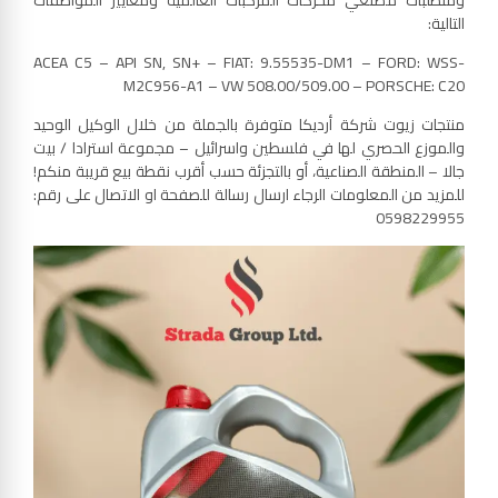
ومتطلبات مصنعي محركات المركبات العالمية ومعايير المواصفات
التالية:
ACEA C5 – API SN, SN+ – FIAT: 9.55535-DM1 – FORD: WSS-
M2C956-A1 – VW 508.00/509.00 – PORSCHE: C20
منتجات زيوت شركة أرديكا متوفرة بالجملة من خلال الوكيل الوحيد
والموزع الحصري لها في فلسطين واسرائيل – مجموعة استرادا / بيت
جالا – المنطقة الصناعية، أو بالتجزئة حسب أقرب نقطة بيع قريبة منكم!
للمزيد من المعلومات الرجاء ارسال رسالة للصفحة او الاتصال على رقم:
0598229955